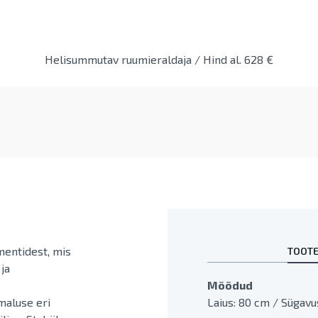
Helisummutav ruumieraldaja / Hind al. 628 €
mentidest, mis
TOOTE
ja
Mõõdud
maluse eri
Laius: 80 cm / Sügavu