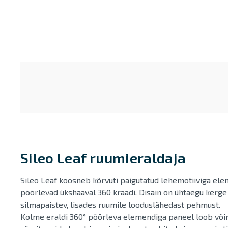
Sileo Leaf ruumieraldaja
Sileo Leaf koosneb kõrvuti paigutatud lehemotiiviga ele
pöörlevad ükshaaval 360 kraadi. Disain on ühtaegu kerge 
silmapaistev, lisades ruumile looduslähedast pehmust.
Kolme eraldi 360° pöörleva elemendiga paneel loob või