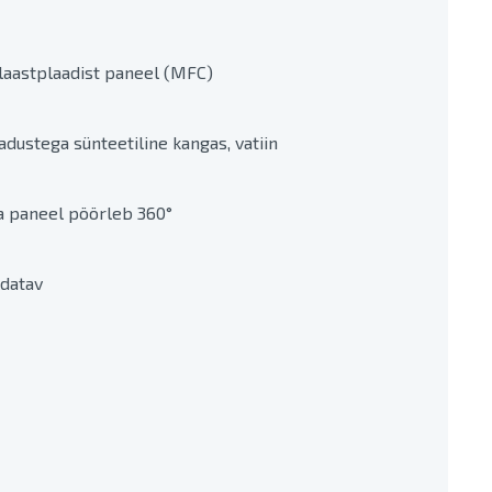
laastplaadist paneel (MFC)
ustega sünteetiline kangas, vatiin
iga paneel pöörleb 360°
ldatav