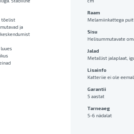
liga. Stabiilne
cm
Raam
 tõelist
Melamiinkattega puit
mmutavad ja
Sisu
a keskendumist
Helisummutavate omad
 luues
Jalad
ikus
Metallist jalaplaat, 
einad
Lisainfo
Katteriie ei ole eema
Garantii
5 aastat
Tarneaeg
5-6 nädalat