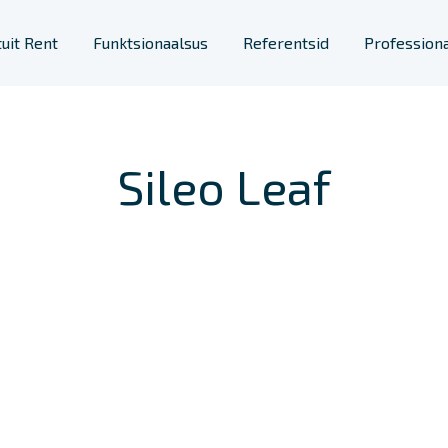
tuit Rent
Funktsionaalsus
Referentsid
Professiona
mööbel
Ruumilahendused
Sileo Leaf
Tööjaamad
a riiulid
Telefonikabiin
Ruumiakustika
Vaheseinad
Taimekastid