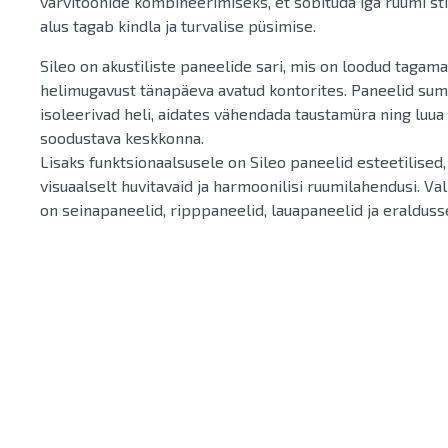
värvitoonide kombineerimiseks, et sobituda iga ruumi stii
alus tagab kindla ja turvalise püsimise.
Sileo on akustiliste paneelide sari, mis on loodud tagama
helimugavust tänapäeva avatud kontorites. Paneelid su
isoleerivad heli, aidates vähendada taustamüra ning luu
soodustava keskkonna.
Lisaks funktsionaalsusele on Sileo paneelid esteetilised,
visuaalselt huvitavaid ja harmoonilisi ruumilahendusi. Val
on seinapaneelid, ripppaneelid, lauapaneelid ja eralduss