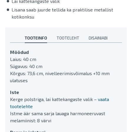
Lai kattekangaste valik
Lisana saab juurde tellida ka praktilise metallist
kotikonksu
TOOTEINFO
TOOTELEHT
DISAINIABI
Mõõdud
Laius: 40 cm
Sügavus: 40 cm
Kõrgus: 73,6 cm, nivelleerimisvõimalus +10 mm
ulatuses
Iste
Kerge polstriga, lai kattekangaste valik –
vaata
tootelehte
Istme äär sama sarja lauaga harmoneeruvast
melamiinist: 8 värvi