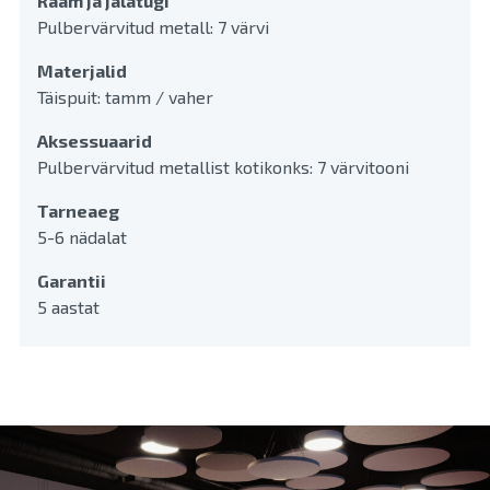
Raam ja jalatugi
Pulbervärvitud metall: 7 värvi
Materjalid
Täispuit: tamm / vaher
Aksessuaarid
Pulbervärvitud metallist kotikonks: 7 värvitooni
Tarneaeg
5-6 nädalat
Garantii
5 aastat