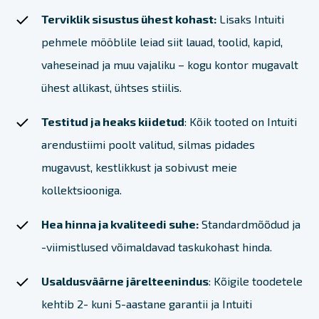
Terviklik sisustus ühest kohast:
Lisaks Intuiti
pehmele mööblile leiad siit lauad, toolid, kapid,
vaheseinad ja muu vajaliku – kogu kontor mugavalt
ühest allikast, ühtses stiilis.
Testitud ja heaks kiidetud
: Kõik tooted on Intuiti
arendustiimi poolt valitud, silmas pidades
mugavust, kestlikkust ja sobivust meie
kollektsiooniga.
Hea hinna ja kvaliteedi suhe:
Standardmõõdud ja
-viimistlused võimaldavad taskukohast hinda.
Usaldusväärne järelteenindus
: Kõigile toodetele
Tooted
kehtib 2- kuni 5-aastane garantii ja Intuiti