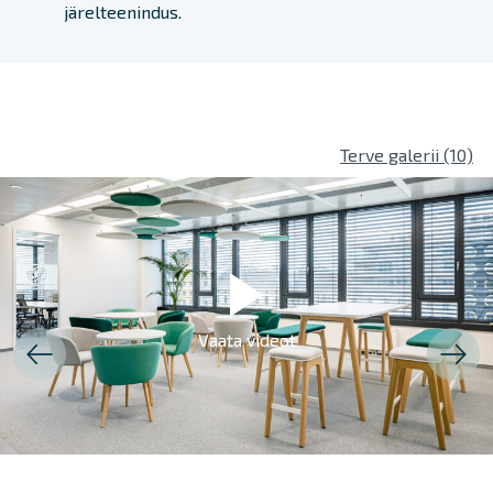
järelteenindus.
Terviklahendus
Intuit Rent
Funktsionaalsus
Terve galerii (10)
Referentsid
Professionaalidele
Vaata videot
Kontakt
E-POOD