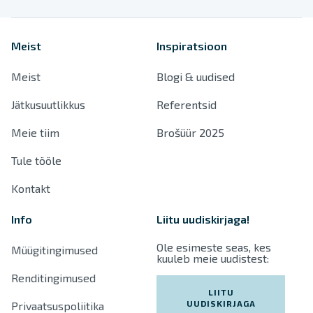
Meist
Inspiratsioon
Meist
Blogi & uudised
Jätkusuutlikkus
Referentsid
Meie tiim
Brošüür 2025
Tule tööle
Kontakt
Info
Liitu uudiskirjaga!
Ole esimeste seas, kes
Müügitingimused
kuuleb meie uudistest:
Renditingimused
LIITU
UUDISKIRJAGA
Privaatsuspoliitika