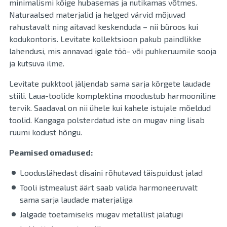
minimalismi kõige hubasemas ja nutikamas võtmes.
Naturaalsed materjalid ja helged värvid mõjuvad
rahustavalt ning aitavad keskenduda – nii büroos kui
kodukontoris. Levitate kollektsioon pakub paindlikke
lahendusi, mis annavad igale töö- või puhkeruumile sooja
ja kutsuva ilme.
Levitate pukktool jäljendab sama sarja kõrgete laudade
stiili. Laua-toolide komplektina moodustub harmooniline
tervik. Saadaval on nii ühele kui kahele istujale mõeldud
toolid. Kangaga polsterdatud iste on mugav ning lisab
ruumi kodust hõngu.
Peamised omadused:
Looduslähedast disaini rõhutavad täispuidust jalad
Tooli istmealust äärt saab valida harmoneeruvalt
sama sarja laudade materjaliga
Jalgade toetamiseks mugav metallist jalatugi